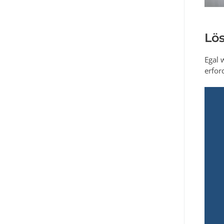
Lö
Egal 
erfor
en